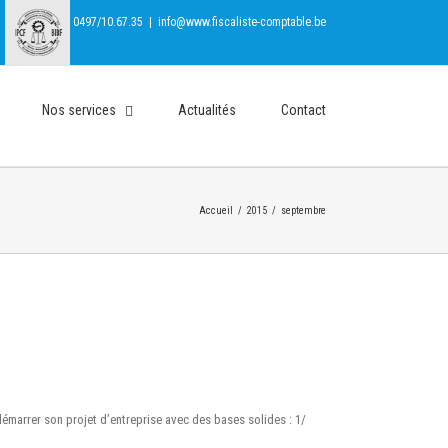
0497/10.67.35
|
info@www.fiscaliste-comptable.be
Nos services
Actualités
Contact
Accueil
/
2015
/
septembre
 démarrer son projet d’entreprise avec des bases solides : 1/